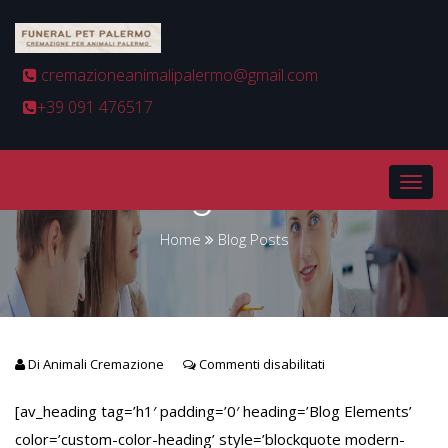
cremazioneanimalipalermo@gmail.com
+39 091 476517
Blog Posts
Home
Blog Posts
Di
Animali Cremazione
Commenti disabilitati
[av_heading tag=’h1′ padding=’0′ heading=’Blog Elements’
color=’custom-color-heading’ style=’blockquote modern-