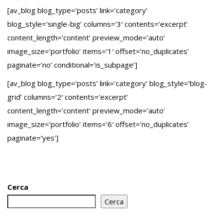
[av_blog blog_type=’posts’ link=’category’
blog_style=’single-big’ columns=’3′ contents=’excerpt’
content_length=’content’ preview_mode=’auto’
image_size=’portfolio’ items=’1′ offset=’no_duplicates’
paginate=’no’ conditional=’is_subpage’]
[av_blog blog_type=’posts’ link=’category’ blog_style=’blog-
grid’ columns=’2′ contents=’excerpt’
content_length=’content’ preview_mode=’auto’
image_size=’portfolio’ items=’6′ offset=’no_duplicates’
paginate=’yes’]
Cerca
Cerca