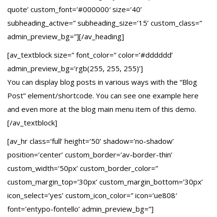
quote’ custom_font=’#000000′ size=’40’
subheading_active=” subheading_size=’15’ custom_class=”
admin_preview_bg=”][/av_heading]
[av_textblock size=” font_color=” color=’#dddddd’
admin_preview_bg=’rgb(255, 255, 255)’]
You can display blog posts in various ways with the “Blog
Post” element/shortcode. You can see one example here
and even more at the blog main menu item of this demo.
[/av_textblock]
[av_hr class=’full’ height=’50’ shadow=’no-shadow’
position=’center’ custom_border=’av-border-thin’
custom_width=’50px’ custom_border_color=”
custom_margin_top=’30px’ custom_margin_bottom=’30px’
icon_select=’yes’ custom_icon_color=” icon=’ue808′
font=’entypo-fontello’ admin_preview_bg=”]