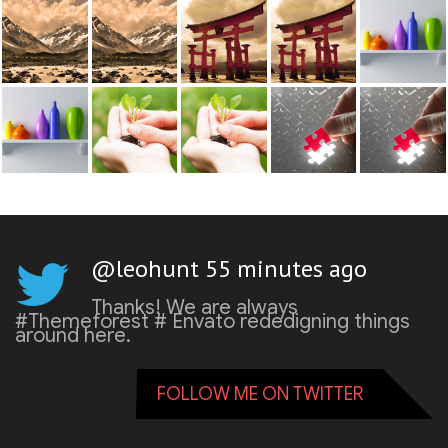
@leohunt 55 minutes ago
Thanks! We are always
#Themeforest # Envato rededigning things
around here.
FOLLOW ME ON TWITTER