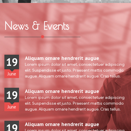
News & Events
Aliquam ornare hendrerit augue
19
Lorem ipsum dolor sit amet, consectetuer adipiscing
elit. Suspendisse et justo. Praesent mattis commodo
June
augue. Aliquam ornare hendrerit augue. Cras tellus.
Aliquam ornare hendrerit augue
19
Lorem ipsum dolor sit amet, consectetuer adipiscing
elit. Suspendisse et justo. Praesent mattis commodo
June
augue. Aliquam ornare hendrerit augue. Cras tellus.
Aliquam ornare hendrerit augue
19
Lorem ipsum dolor sit amet, consectetuer adipiscing