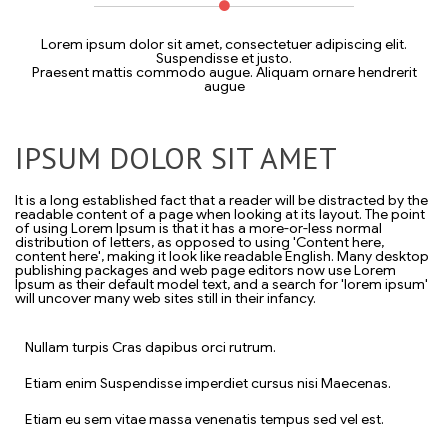
Lorem ipsum dolor sit amet, consectetuer adipiscing elit.
Suspendisse et justo.
Praesent mattis commodo augue. Aliquam ornare hendrerit
augue
IPSUM DOLOR SIT AMET
It is a long established fact that a reader will be distracted by the
readable content of a page when looking at its layout. The point
of using Lorem Ipsum is that it has a more-or-less normal
distribution of letters, as opposed to using 'Content here,
content here', making it look like readable English. Many desktop
publishing packages and web page editors now use Lorem
Ipsum as their default model text, and a search for 'lorem ipsum'
will uncover many web sites still in their infancy.
Nullam turpis Cras dapibus orci rutrum.
Etiam enim Suspendisse imperdiet cursus nisi Maecenas.
Etiam eu sem vitae massa venenatis tempus sed vel est.