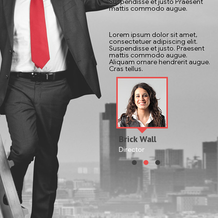
Suspendisse et justo Praesent
mattis commodo augue.
Lorem ipsum dolor sit amet,
Lorem ipsum dolor sit amet,
Lo
consectetuer adipiscing elit.
consectetuer adipiscing elit.
co
Suspendisse et justo. Praesent
Suspendisse et justo. Praesent
Su
mattis commodo augue.
mattis commodo augue.
m
Aliquam ornare hendrerit augue.
Aliquam ornare hendrerit augue.
Al
Cras tellus.
Cras tellus.
Cr
Michel John
Brick Wall
Manager
Director