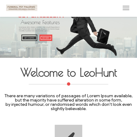
GET EXCELLENT
Awesome Features
Lorem ipsum dolor sit amet, consectetuer adipiscing elit. Suspendisse et
justo. Praesent mattis commodo augue. Aliquam ornare hendrerit augue.
Cras tellus. In pulvinar lectus a est. Curabitur eget orci.
GET STARTED
BUY NOW !
Welcome to LeoHunt
There are many variations of passages of Lorem Ipsum available,
but the majority have suffered alteration in some form,
by injected humour, or randomised words which don't look even
slightly believable.