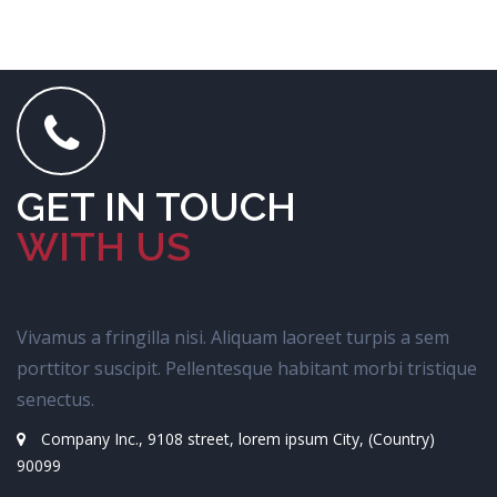
GET IN TOUCH
WITH US
Vivamus a fringilla nisi. Aliquam laoreet turpis a sem
porttitor suscipit. Pellentesque habitant morbi tristique
senectus.
Company Inc., 9108 street, lorem ipsum City, (Country)
90099