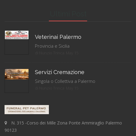
Ultimi Post
Veterinai Palermo
Provincia e Sicilia
di Nunzio Trinca
May 15
Servizi Cremazione
Singola o Collettiva a Palermo
di Nunzio Trinca
May 15
N. 315 -Corso dei Mille Zona Ponte Ammiraglio Palermo
90123