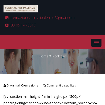
cremazioneanimalipalermo@gmail.com
+39 091 476517
Portfolio
Home
Portfolio
Di
Animali Cremazione
Commenti disabilitati
[av_section min_height=” min_height_px=’500px’
padding=’huge’ shadow=’no-shadow’ bottom_border=’no-