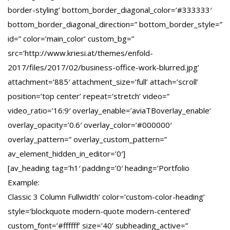
border-styling’ bottom_border_diagonal_color=’#333333′
bottom_border_diagonal_direction=” bottom_border_style=”
id=” color=’main_color’ custom_bg=”
src=’http://www.kriesi.at/themes/enfold-
2017/files/2017/02/business-office-work-blurred.jpg’
attachment=’885′ attachment_size=’full’ attach=’scroll’
position=’top center’ repeat=’stretch’ video=”
video_ratio=’16:9′ overlay_enable=’aviaTBoverlay_enable’
overlay_opacity=’0.6′ overlay_color=’#000000′
overlay_pattern=” overlay_custom_pattern=”
av_element_hidden_in_editor=’0′]
[av_heading tag=’h1′ padding=’0′ heading=’Portfolio
Example:
Classic 3 Column Fullwidth’ color=’custom-color-heading’
style=’blockquote modern-quote modern-centered’
custom_font=’#ffffff’ size=’40’ subheading_active=”