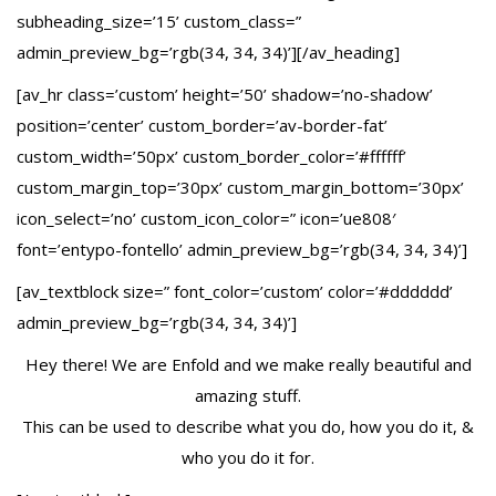
subheading_size=’15’ custom_class=”
admin_preview_bg=’rgb(34, 34, 34)’][/av_heading]
[av_hr class=’custom’ height=’50’ shadow=’no-shadow’
position=’center’ custom_border=’av-border-fat’
custom_width=’50px’ custom_border_color=’#ffffff’
custom_margin_top=’30px’ custom_margin_bottom=’30px’
icon_select=’no’ custom_icon_color=” icon=’ue808′
font=’entypo-fontello’ admin_preview_bg=’rgb(34, 34, 34)’]
[av_textblock size=” font_color=’custom’ color=’#dddddd’
admin_preview_bg=’rgb(34, 34, 34)’]
Hey there! We are Enfold and we make really beautiful and
amazing stuff.
This can be used to describe what you do, how you do it, &
who you do it for.