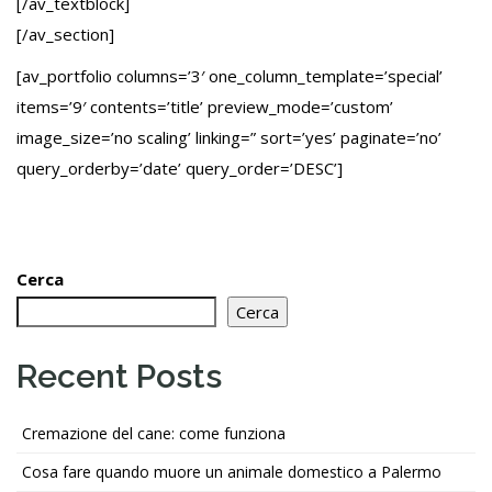
[/av_textblock]
[/av_section]
[av_portfolio columns=’3′ one_column_template=’special’
items=’9′ contents=’title’ preview_mode=’custom’
image_size=’no scaling’ linking=” sort=’yes’ paginate=’no’
query_orderby=’date’ query_order=’DESC’]
Cerca
Cerca
Recent Posts
Cremazione del cane: come funziona
Cosa fare quando muore un animale domestico a Palermo