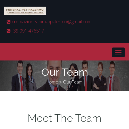
cremazioneanimalipalermo@gmail.com
+39 091 476517
Our Team
Home
Our Team
Meet The Team